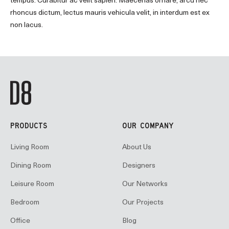
tempus. Curabitur ac velit sapien. Maecenas ornare, arcu nec
rhoncus dictum, lectus mauris vehicula velit, in interdum est ex
non lacus.
PRODUCTS
OUR COMPANY
Living Room
About Us
Dining Room
Designers
Leisure Room
Our Networks
Bedroom
Our Projects
Office
Blog