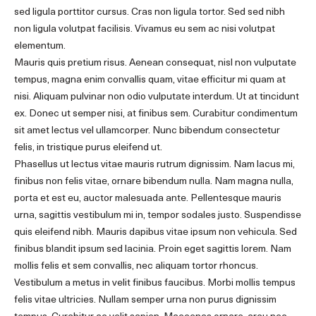
sed ligula porttitor cursus. Cras non ligula tortor. Sed sed nibh
non ligula volutpat facilisis. Vivamus eu sem ac nisi volutpat
elementum.
Mauris quis pretium risus. Aenean consequat, nisl non vulputate
tempus, magna enim convallis quam, vitae efficitur mi quam at
nisi. Aliquam pulvinar non odio vulputate interdum. Ut at tincidunt
ex. Donec ut semper nisi, at finibus sem. Curabitur condimentum
sit amet lectus vel ullamcorper. Nunc bibendum consectetur
felis, in tristique purus eleifend ut.
Phasellus ut lectus vitae mauris rutrum dignissim. Nam lacus mi,
finibus non felis vitae, ornare bibendum nulla. Nam magna nulla,
porta et est eu, auctor malesuada ante. Pellentesque mauris
urna, sagittis vestibulum mi in, tempor sodales justo. Suspendisse
quis eleifend nibh. Mauris dapibus vitae ipsum non vehicula. Sed
finibus blandit ipsum sed lacinia. Proin eget sagittis lorem. Nam
mollis felis et sem convallis, nec aliquam tortor rhoncus.
Vestibulum a metus in velit finibus faucibus. Morbi mollis tempus
felis vitae ultricies. Nullam semper urna non purus dignissim