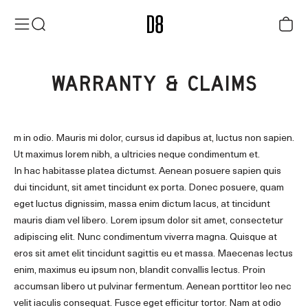
Skip to content
District Eight
Menu
Search
Cart
WARRANTY & CLAIMS
m in odio. Mauris mi dolor, cursus id dapibus at, luctus non sapien.
Ut maximus lorem nibh, a ultricies neque condimentum et.
In hac habitasse platea dictumst. Aenean posuere sapien quis
dui tincidunt, sit amet tincidunt ex porta. Donec posuere, quam
eget luctus dignissim, massa enim dictum lacus, at tincidunt
mauris diam vel libero. Lorem ipsum dolor sit amet, consectetur
adipiscing elit. Nunc condimentum viverra magna. Quisque at
eros sit amet elit tincidunt sagittis eu et massa. Maecenas lectus
enim, maximus eu ipsum non, blandit convallis lectus. Proin
accumsan libero ut pulvinar fermentum. Aenean porttitor leo nec
velit iaculis consequat. Fusce eget efficitur tortor. Nam at odio